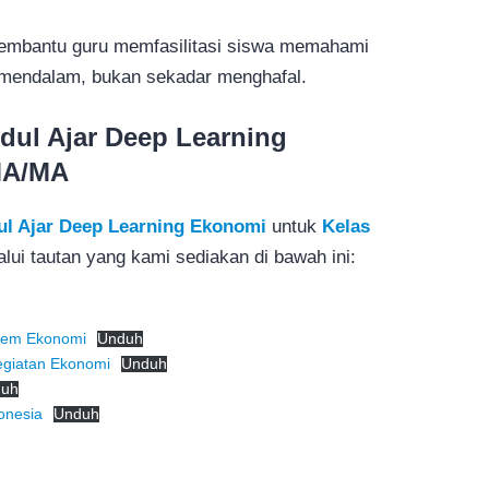
 membantu guru memfasilitasi siswa memahami
mendalam, bukan sekadar menghafal.
ul Ajar Deep Learning
MA/MA
l Ajar Deep Learning Ekonomi
untuk
Kelas
ui tautan yang kami sediakan di bawah ini:
tem Ekonomi
Unduh
egiatan Ekonomi
Unduh
duh
onesia
Unduh