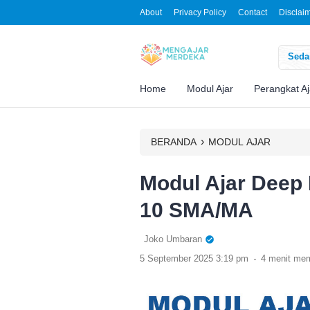
About
Privacy Policy
Contact
Disclai
Sedan
Home
Modul Ajar
Perangkat Aj
›
BERANDA
MODUL AJAR
Modul Ajar Deep
10 SMA/MA
Joko Umbaran
.
5 September 2025 3:19 pm
4 menit me