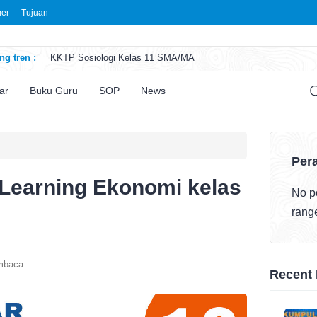
mer
Tujuan
g tren :
KKTP Sosiologi Kelas 11 SMA/MA
ATP Seni Rupa Kelas 11 SMA/MA
ATP Sosiologi Kelas 11 SMA/MA
ar
Buku Guru
SOP
News
ATP Seni Teater Kelas 11 SMA/MA
ATP Sosiologi Kelas 10 SMA/MA
Pera
 Learning Ekonomi kelas
No po
rang
mbaca
Recent 