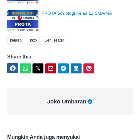
PROTA Sosiologi Kelas 12 SMA/MA
kelas 5
kktp
Seni Teater
Share this:
Facebook
WhatsApp
Twitter
Email
Telegram
LinkedIn
Pinterest
Joko Umbaran
Joko Umbaran
Mungkin Anda juga menyukai