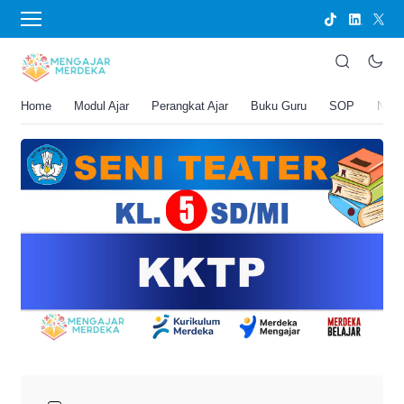
›
BERANDA
PERANGKAT AJAR
KKTP Seni Teater Kelas 5 SD/MI
Joko Umbaran
Home
Modul Ajar
Perangkat Ajar
Buku Guru
SOP
New
.
6 Juni 2026 11:16 am
3 menit membaca