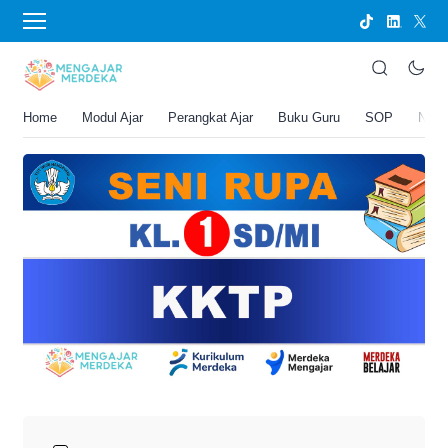
›
BERANDA
PERANGKAT AJAR
KKTP Seni Rupa Kelas 1 SD/MI
Joko Umbaran
Home
Modul Ajar
Perangkat Ajar
Buku Guru
SOP
New
.
29 April 2026 3:52 pm
4 menit membaca