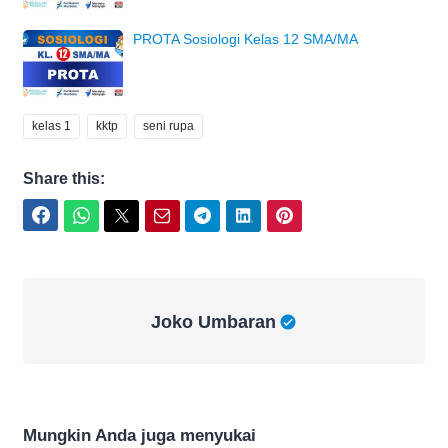
PROTA Sosiologi Kelas 12 SMA/MA
kelas 1
kktp
seni rupa
Share this:
Facebook
WhatsApp
Twitter
Email
Telegram
LinkedIn
Pinterest
Joko Umbaran
Joko Umbaran
Mungkin Anda juga menyukai