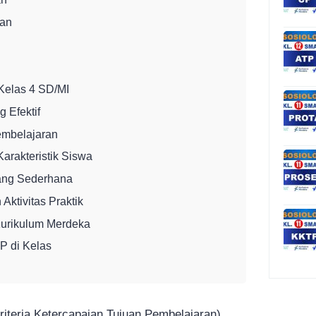
ian
Kelas 4 SD/MI
 Efektif
embelajaran
arakteristik Siswa
ang Sederhana
Aktivitas Praktik
urikulum Merdeka
P di Kelas
iteria Ketercapaian Tujuan Pembelajaran)