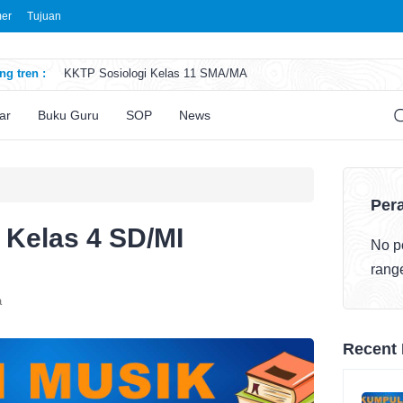
mer
Tujuan
g tren :
KKTP Sosiologi Kelas 11 SMA/MA
ATP Seni Rupa Kelas 11 SMA/MA
ATP Sosiologi Kelas 11 SMA/MA
ar
Buku Guru
SOP
News
ATP Seni Teater Kelas 11 SMA/MA
ATP Sosiologi Kelas 10 SMA/MA
Pera
 Kelas 4 SD/MI
No po
rang
a
Recent 