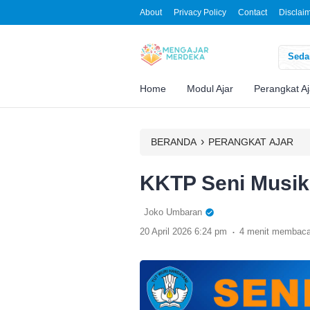
About
Privacy Policy
Contact
Disclai
Sedan
Home
Modul Ajar
Perangkat Aj
›
BERANDA
PERANGKAT AJAR
KKTP Seni Musik
Joko Umbaran
.
20 April 2026 6:24 pm
4 menit membac