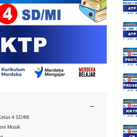
−
elas 4 SD/MI
ni Musik
an