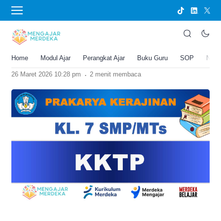
›
BERANDA
PERANGKAT AJAR
KKTP Prakarya Kerajinan Kelas 7
SMP/MTs
Home
Modul Ajar
Perangkat Ajar
Buku Guru
SOP
New
Joko Umbaran
.
26 Maret 2026 10:28 pm
2 menit membaca