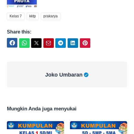
Kelas 7
kktp
prakarya
Share this:
Facebook
WhatsApp
Twitter
Email
Telegram
LinkedIn
Pinterest
Joko Umbaran
Joko Umbaran
Mungkin Anda juga menyukai