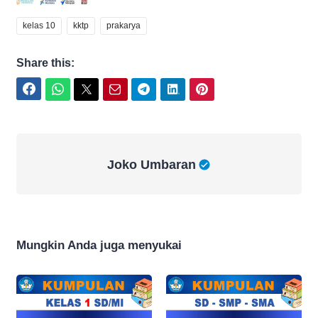
kelas 10
kktp
prakarya
Share this:
Facebook
WhatsApp
Twitter
Email
Telegram
LinkedIn
Pinterest
Joko Umbaran
Joko Umbaran
Mungkin Anda juga menyukai