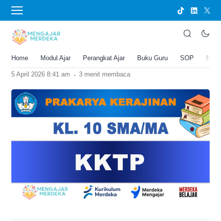
›
BERANDA
PERANGKAT AJAR
KKTP Prakarya Kerajinan Kelas 10
SMA/MA
Home
Modul Ajar
Perangkat Ajar
Buku Guru
SOP
New
Joko Umbaran
.
5 April 2026 8:41 am
3 menit membaca