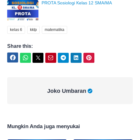
PROTA Sosiologi Kelas 12 SMA/MA
kelas 6
kktp
matematika
Share this:
Facebook
WhatsApp
Twitter
Email
Telegram
LinkedIn
Pinterest
Joko Umbaran
Joko Umbaran
Mungkin Anda juga menyukai