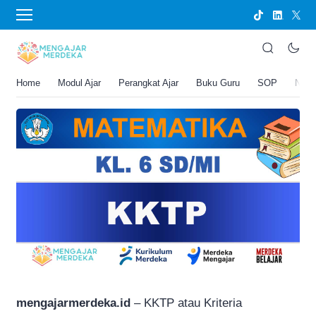
›
BERANDA
PERANGKAT AJAR
KKTP Matematika Kelas 6 SD/MI
Joko Umbaran
Home
Modul Ajar
Perangkat Ajar
Buku Guru
SOP
New
.
31 Januari 2026 11:37 am
1 menit membaca
mengajarmerdeka.id
– KKTP atau Kriteria