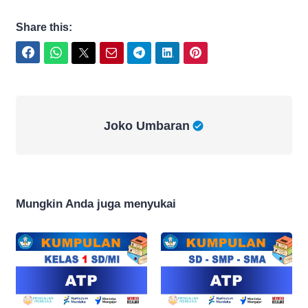
Share this:
Facebook
WhatsApp
Twitter
Email
Telegram
LinkedIn
Pinterest
Joko Umbaran
Joko Umbaran
Mungkin Anda juga menyukai