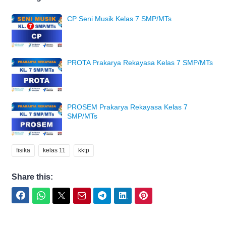
CP Seni Musik Kelas 7 SMP/MTs
PROTA Prakarya Rekayasa Kelas 7 SMP/MTs
PROSEM Prakarya Rekayasa Kelas 7
SMP/MTs
fisika
kelas 11
kktp
Share this:
Facebook
WhatsApp
Twitter
Email
Telegram
LinkedIn
Pinterest