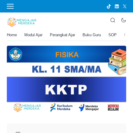
›
BERANDA
UNCATEGORIZED
KKTP Fisika Kelas 11 SMA/MA
Joko Umbaran
Home
Modul Ajar
Perangkat Ajar
Buku Guru
SOP
New
.
23 Desember 2025 5:57 pm
1 menit membaca