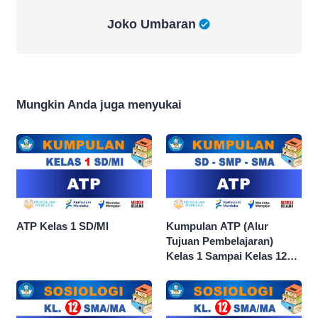
Joko Umbaran
Joko Umbaran
Mungkin Anda juga menyukai
ATP Kelas 1 SD/MI
Kumpulan ATP (Alur
Tujuan Pembelajaran)
Kelas 1 Sampai Kelas 12
dan Semua Mata Pelajaran