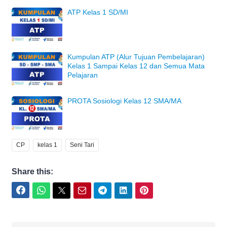
ATP Kelas 1 SD/MI
Kumpulan ATP (Alur Tujuan Pembelajaran)
Kelas 1 Sampai Kelas 12 dan Semua Mata
Pelajaran
PROTA Sosiologi Kelas 12 SMA/MA
CP
kelas 1
Seni Tari
Share this:
Facebook
WhatsApp
Twitter
Email
Telegram
LinkedIn
Pinterest