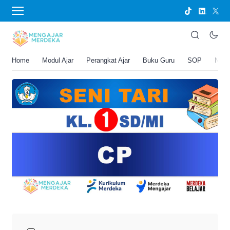
›
BERANDA
PERANGKAT AJAR
CP Seni Tari Kelas 1 SD/MI
Joko Umbaran
Home
Modul Ajar
Perangkat Ajar
Buku Guru
SOP
New
.
18 Mei 2026 7:27 pm
5 menit membaca