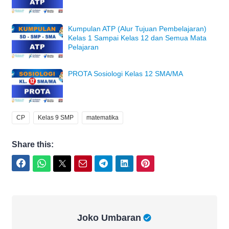
Kumpulan ATP (Alur Tujuan Pembelajaran)
Kelas 1 Sampai Kelas 12 dan Semua Mata
Pelajaran
PROTA Sosiologi Kelas 12 SMA/MA
CP
Kelas 9 SMP
matematika
Share this:
Facebook
WhatsApp
Twitter
Email
Telegram
LinkedIn
Pinterest
Joko Umbaran
Joko Umbaran