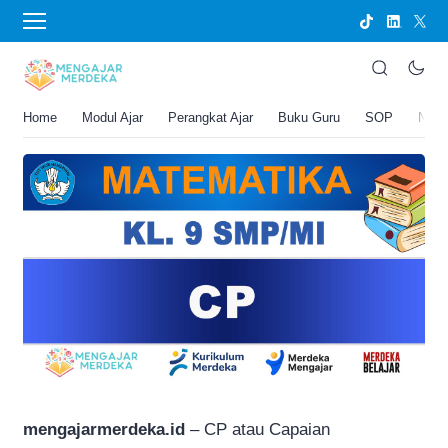
›
BERANDA
PERANGKAT AJAR
CP Matematika Kelas 9 SMP/MTs
Joko Umbaran
Home
Modul Ajar
Perangkat Ajar
Buku Guru
SOP
New
.
3 Februari 2026 11:32 am
2 menit membaca
mengajarmerdeka.id
– CP atau Capaian