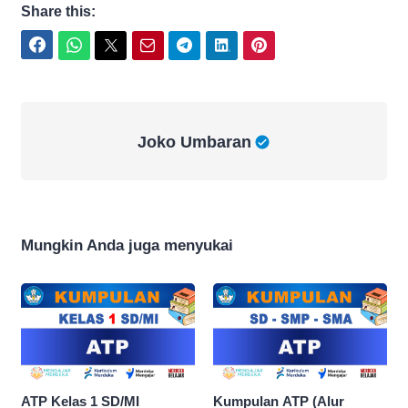
Share this:
Facebook
WhatsApp
Twitter
Email
Telegram
LinkedIn
Pinterest
Joko Umbaran
Joko Umbaran
Mungkin Anda juga menyukai
ATP Kelas 1 SD/MI
Kumpulan ATP (Alur