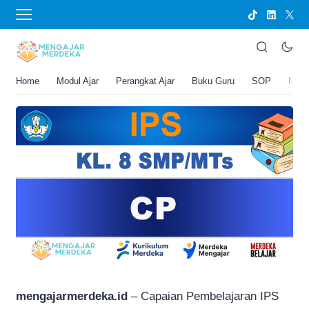
›
BERANDA
PERANGKAT AJAR
CP IPS Kelas 8 SMP/MTs
Joko Umbaran
Home
Modul Ajar
Perangkat Ajar
Buku Guru
SOP
New
.
21 Januari 2026 10:33 am
1 menit membaca
mengajarmerdeka.id
– Capaian Pembelajaran IPS