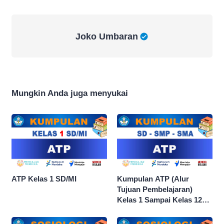
Joko Umbaran
Joko Umbaran
Mungkin Anda juga menyukai
ATP Kelas 1 SD/MI
Kumpulan ATP (Alur
Tujuan Pembelajaran)
Kelas 1 Sampai Kelas 12
dan Semua Mata Pelajaran