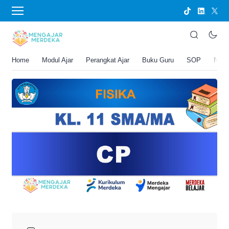
›
BERANDA
PERANGKAT AJAR
CP Fisika Kelas 11 SMA/MA
Joko Umbaran
Home
Modul Ajar
Perangkat Ajar
Buku Guru
SOP
New
.
23 Desember 2025 5:52 pm
1 menit membaca