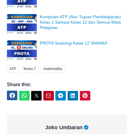
Kumpulan ATP (Alur Tujuan Pembelajaran)
Kelas 1 Sampai Kelas 12 dan Semua Mata
Pelajaran
PROTA Sosiologi Kelas 12 SMA/MA
ATP
Kelas 7
matematika
Share this:
Facebook
WhatsApp
Twitter
Email
Telegram
LinkedIn
Pinterest
Joko Umbaran
Joko Umbaran