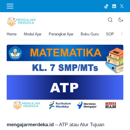
›
BERANDA
PERANGKAT AJAR
ATP Matematika Kelas 7 SMP/MTs
Joko Umbaran
Home
Modul Ajar
Perangkat Ajar
Buku Guru
SOP
New
.
1 Februari 2026 9:52 am
2 menit membaca
mengajarmerdeka.id
– ATP atau Alur Tujuan