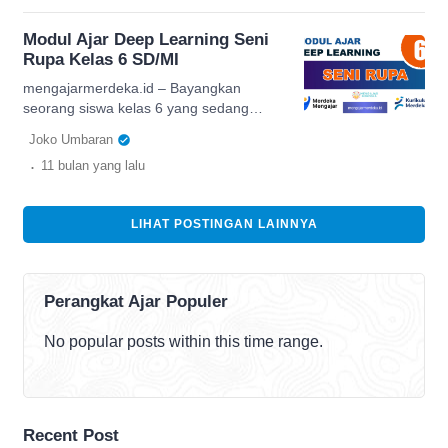
mengekspresikan diri. Dalam Kurikulum
Merdeka, pembelajaran seni teater di
Modul Ajar Deep Learning Seni
kelas 6 SD/MI diarahkan untuk
Rupa Kelas 6 SD/MI
membentuk karakter sekaligus
keterampilan abad 21 seperti berpikir
mengajarmerdeka.id – Bayangkan
kritis, kreativitas, kolaborasi, dan
seorang siswa kelas 6 yang sedang
komunikasi. Banyak guru masih berpikir
menggambar imajinasinya tentang masa
Joko Umbaran
[…]
depan. Ada yang menggambar robot
.
11 bulan
yang lalu
penolong manusia, ada pula yang
menggambar alam hijau penuh
pepohonan. Proses itu bukan sekadar
LIHAT POSTINGAN LAINNYA
menuangkan warna, tetapi juga melatih
cara berpikir kritis, kreatif, dan reflektif.
Inilah esensi dari penggunaan Modul
Ajar Deep Learning Seni Rupa dalam
Perangkat Ajar Populer
Kurikulum […]
No popular posts within this time range.
Recent Post