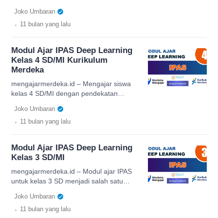
sehari-hari, berpikir […]
untuk kreatif, inovatif, dan mampu
Joko Umbaran
menyesuaikan metode pengajaran
.
11 bulan
yang lalu
dengan kebutuhan siswa. Salah satu
pendekatan yang semakin populer
adalah deep learning atau pembelajaran
Modul Ajar IPAS Deep Learning
mendalam. Dalam konteks Modul Ajar
Kelas 4 SD/MI Kurikulum
IPAS (Ilmu Pengetahuan Alam dan
Merdeka
Sosial) untuk Kelas 5 SD/MI, pendekatan
ini mendorong siswa untuk memahami
mengajarmerdeka.id – Mengajar siswa
konsep secara komprehensif, […]
kelas 4 SD/MI dengan pendekatan
Kurikulum Merdeka membutuhkan
Joko Umbaran
strategi yang kreatif dan berbasis sains.
.
11 bulan
yang lalu
Salah satu mata pelajaran yang
menantang sekaligus menyenangkan
adalah IPAS (Ilmu Pengetahuan Alam
Modul Ajar IPAS Deep Learning
dan Sosial). Untuk membantu guru,
Kelas 3 SD/MI
modul ajar berbasis deep learning dapat
menjadi solusi cerdas. Dengan
mengajarmerdeka.id – Modul ajar IPAS
memanfaatkan prinsip-prinsip
untuk kelas 3 SD menjadi salah satu
kecerdasan buatan dan pendekatan
instrumen penting dalam implementasi
Joko Umbaran
pembelajaran mendalam, siswa […]
Kurikulum Merdeka. IPAS (Ilmu
.
11 bulan
yang lalu
Pengetahuan Alam dan Sosial)