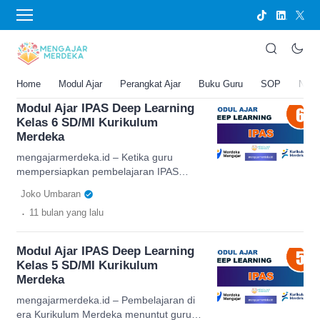
Modul SD
Modul pembelajaran untuk Sekolah Dasar (SD) sesuai
Kurikulum Merdeka, mencakup semua kelas dari 1
sampai 6.
Home
Modul Ajar
Perangkat Ajar
Buku Guru
SOP
New
Modul Ajar IPAS Deep Learning
Kelas 6 SD/MI Kurikulum
Merdeka
mengajarmerdeka.id – Ketika guru
mempersiapkan pembelajaran IPAS
(Ilmu Pengetahuan Alam dan Sosial) di
Joko Umbaran
kelas 6 SD/MI, tantangan utamanya
.
11 bulan
yang lalu
adalah bagaimana membuat materi
terasa dekat dengan dunia siswa. Modul
ajar yang dirancang dengan prinsip
Modul Ajar IPAS Deep Learning
Deep Learning membantu siswa
Kelas 5 SD/MI Kurikulum
memahami konsep secara mendalam,
Merdeka
bukan sekadar menghafal. Dengan
pendekatan ini, anak-anak dapat
mengajarmerdeka.id – Pembelajaran di
menghubungkan teori dengan kehidupan
era Kurikulum Merdeka menuntut guru