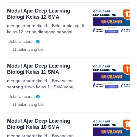
merupakan mata pelajaran terpadu yang
membantu siswa mengenal fenomena
Modul Ajar Deep Learning
alam, lingkungan sosial, dan keterkaitan
Biologi Kelas 12 SMA
keduanya. Dengan pendekatan deep
learning, guru dapat menciptakan
mengajarmerdeka.id – Belajar biologi di
pembelajaran yang lebih mendalam,
kelas 12 sering dianggap sebagai
bermakna, dan kontekstual. Artikel ini
puncak perjalanan siswa dalam
Joko Umbaran
[…]
memahami ilmu kehidupan sebelum
.
11 bulan
yang lalu
melangkah ke jenjang perguruan tinggi.
Di era Kurikulum Merdeka, pembelajaran
tidak lagi hanya sekadar menghafal,
Modul Ajar Deep Learning
tetapi mengasah keterampilan berpikir
Biologi Kelas 11 SMA
kritis dan analitis. Salah satu pendekatan
yang kini mulai diterapkan adalah
mengajarmerdeka.id – Bayangkan
penggunaan modul ajar berbasis deep
seorang siswa kelas 11 SMA yang
learning. Artikel […]
sedang mempelajari sistem pernapasan
Joko Umbaran
manusia. Alih-alih hanya menghafalkan
.
11 bulan
yang lalu
organ paru-paru dan fungsinya, ia diajak
untuk menganalisis kasus polusi udara di
kota besar. Dari situ, siswa tidak hanya
Modul Ajar Deep Learning
tahu teori, tetapi juga mampu
Biologi Kelas 10 SMA
menghubungkan konsep Biologi dengan
isu nyata di sekitar mereka. Inilah
mengajarmerdeka.id – Bayangkan