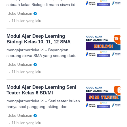
semangat dari Modul Ajar […]
sebuah kelas Biologi di mana siswa tidak
hanya membaca buku teks, tetapi juga
Joko Umbaran
mengeksplorasi sel hidup dalam bentuk
.
11 bulan
yang lalu
3D, menganalisis data eksperimen
nyata, dan berdiskusi aktif dengan
teman-teman mereka. Inilah semangat
Modul Ajar Deep Learning
dari Modul Ajar Deep Learning Biologi
Biologi Kelas 10, 11, 12 SMA
Kelas 10 SMA. Modul ini dirancang
bukan sekadar materi cetak, melainkan
mengajarmerdeka.id – Bayangkan
jembatan untuk menghadirkan
seorang siswa SMA yang sedang duduk
pengalaman […]
di kelas biologi. Biasanya, ia akan
Joko Umbaran
membuka buku teks, membaca tentang
.
11 bulan
yang lalu
sel, fotosintesis, atau sistem
pernapasan, lalu menghafal definisi
panjang. Namun, di era digital sekarang,
Modul Ajar Deep Learning Seni
proses itu bisa berubah. Modul ajar deep
Teater Kelas 6 SD/MI
learning biologi hadir untuk membawa
pengalaman belajar baru, lebih interaktif,
mengajarmerdeka.id – Seni teater bukan
dan sesuai dengan perkembangan […]
hanya soal panggung, akting, dan
naskah. Lebih dari itu, teater
Joko Umbaran
mengajarkan anak untuk berkomunikasi,
.
11 bulan
yang lalu
bekerja sama, memahami emosi, serta